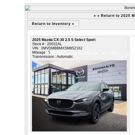
» » Return to 2025 M
Return to Inventory «
2025 Mazda CX-30 2.5 S Select Sport
Stock # : 20032AL
VIN : 3MVDMBBMXSM852162
Mileage : 5
15736 Manchester Rd Ellisville, MO 63011
Sale
Transmission : Automatic